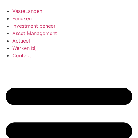
Ga
naar
VasteLanden
de
Fondsen
inhoud
Investment beheer
Asset Management
Actueel
Werken bij
Contact