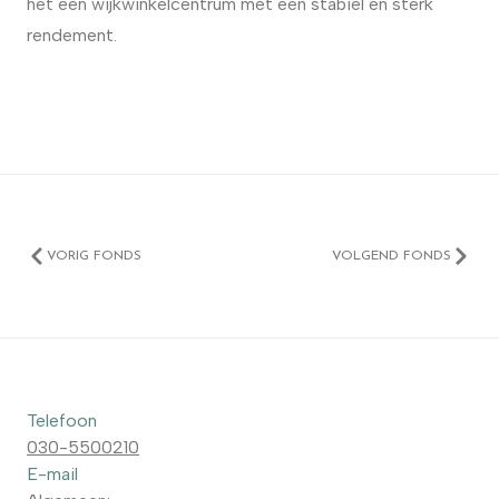
het een wijkwinkelcentrum met een stabiel en sterk
rendement.
VORIG FONDS
VOLGEND FONDS
Telefoon
030-5500210
E-mail